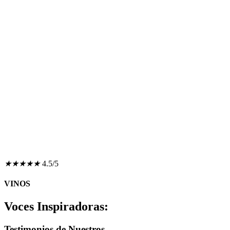
★
★
★
★
★
4.5/5
VINOS
Voces Inspiradoras:
Testimonios de Nuestros