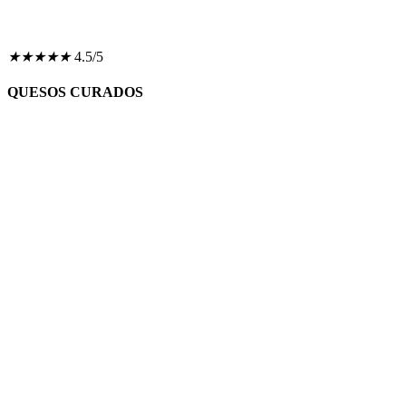
★
★
★
★
★
4.5/5
QUESOS CURADOS