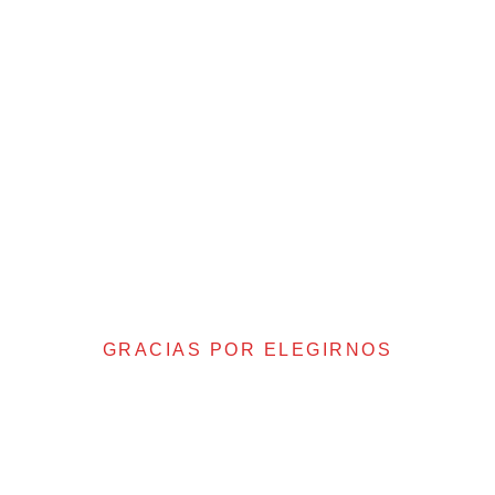
GRACIAS POR ELEGIRNOS
Tu satisfacción es
nuestro éxito