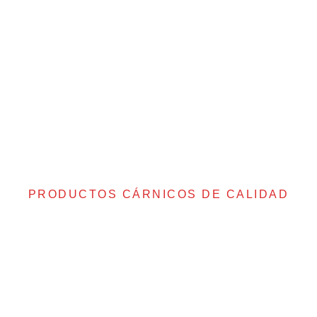
PRODUCTOS CÁRNICOS DE CALIDAD
Siente la Suavidad
en Cada Mordisco
Permite que tu paladar experimente la delicadeza de los sabores
de nuestros productos de gran calidad