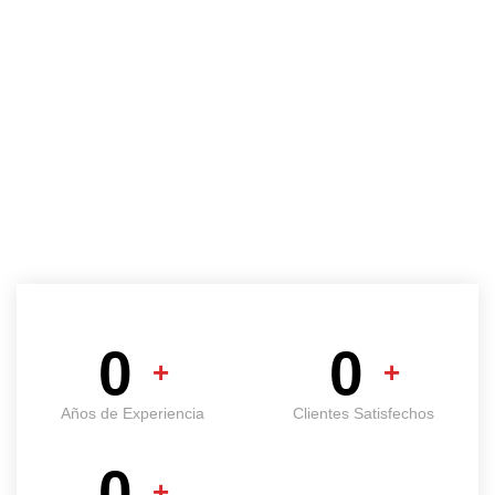
Tu satisfacción es
nuestro éxito
En La Despensa de las Viandas contamos con una amplia
variedad de productos cárnicos, desde carnes frescas de ternera,
cerdo y pollo, hasta productos elaborados como embutidos y
charcutería. Trabajamos con los mejores proveedores para
garantizar la frescura y calidad de nuestros productos.
0
0
+
+
Años de Experiencia
Clientes Satisfechos
0
+