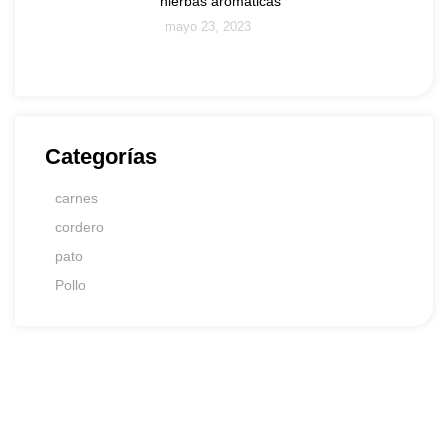
hierbas aromáticas
mayo 23, 2023
Categorías
carnes
cordero
pato
Pollo
Tu satisfacción es nuestro éxito
Llámanos